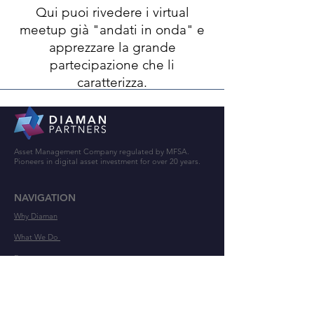
Qui puoi rivedere i virtual
meetup già "andati in onda" e
apprezzare la grande
partecipazione che li
caratterizza.
Asset Management Company regulated by MFSA.
Pioneers in digital asset investment for over 20 years.
NAVIGATION
Why Diaman
What We Do
Events
Press
Blog